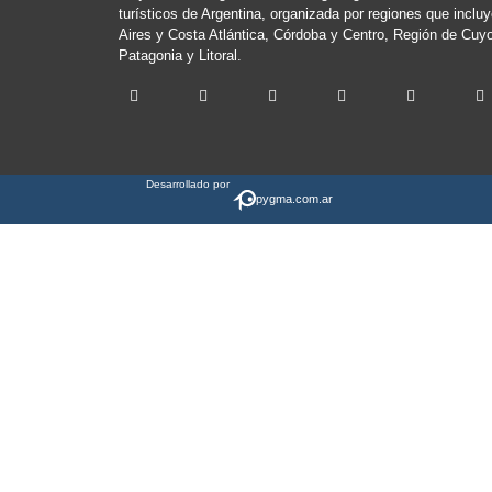
turísticos de Argentina, organizada por regiones que inclu
Aires y Costa Atlántica, Córdoba y Centro, Región de Cuyo
Patagonia y Litoral.
Desarrollado por
pygma.com.ar