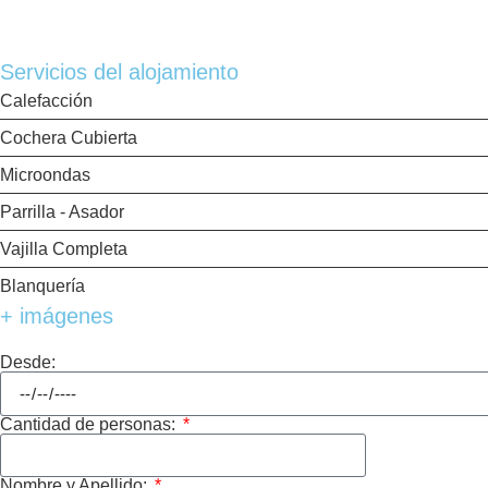
placard, amplia cocina completamente equipada con isla, comedor, living co
exterior de 7 x 3 metros, y una gran parrilla con mesada y bacha.
Servicios del alojamiento
Calefacción
Cochera Cubierta
Microondas
Parrilla - Asador
Vajilla Completa
Blanquería
+ imágenes
Desde:
Cantidad de personas:
Nombre y Apellido: