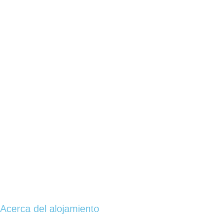
Acerca del alojamiento
La casa cuenta con una habitación principal con un sommier super king de 2