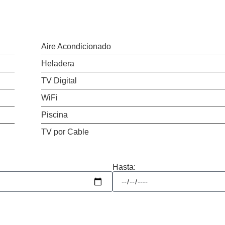
n pantalla de 43″ y aire acondicionado, y un segundo baño completo. Contam
Aire Acondicionado
Heladera
TV Digital
WiFi
Piscina
TV por Cable
Hasta: