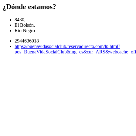
¿Dónde estamos?
8430,
El Bolsón,
Rio Negro
2944636018
https://buenavidasocialclub.reservadirecto.com/lp.html?
pos=BuenaVidaSocialClub&lng=es&cur=ARS&webcache=of