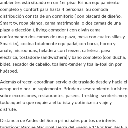
ambientes está situado en un 1er piso. Brinda equipamiento
completo y confort para hasta 4 personas. Su cómoda
distribución consta de un dormitorio ( con placard de diseño,
Smart tv, ropa blanca, cama matrimonial o dos camas de una
plaza a elección ), living-comedor ( con diván cama
conformando dos camas de una plaza, mesa con cuatro sillas y
Smart tv), cocina totalmente equipada( con barra, horno y
anafe, microondas, heladera con freezer, cafetera, pava
eléctrica, tostadora-sandwichera) y baño completo (con ducha,
bidet, secador de cabello, toallero-tender y toalla-toallón por
huésped.
Además ofrecen-coordinan servicio de traslado desde y hacia el
aeropuerto por un suplemento. Brindan asesoramiento turístico
sobre excursiones, restaurantes, paseos, trekking -senderismo y
todo aquello que requiera el turista y optimice su viaje y
disfrute.
Distancia de Andes del Sur a principales puntos de interés
turísticos: Parque Nacional Tierra del Fuego a 11km;Tren del Fin